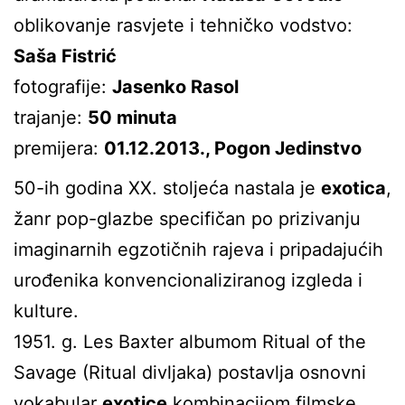
oblikovanje rasvjete i tehničko vodstvo:
Saša Fistrić
fotografije:
Jasenko Rasol
trajanje:
50 minuta
premijera:
01.12.2013., Pogon Jedinstvo
50-ih godina XX. stoljeća nastala je
exotica
,
žanr pop-glazbe specifičan po prizivanju
imaginarnih egzotičnih rajeva i pripadajućih
urođenika konvencionaliziranog izgleda i
kulture.
1951. g. Les Baxter albumom Ritual of the
Savage (Ritual divljaka) postavlja osnovni
vokabular
exotice
kombinacijom filmske