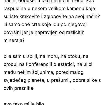
način, doduše. možda malo. Ili treće. kao
raspukline u nekom velikom kamenu koje
su isto krakovite i zglobovite na svoj način?
ili samo one crte koje idu po njegovoj
površini jer je napravljen od različitih
minerala?
bila sam u špilji, na moru, na otoku, na
brodu, na konferenciji o estetici, na ulici
među nekim špijunima, pored malog
svjetlećeg planeta, u prašumi,, dobre slike s
ovih praznika .
evo tako mi je bilo.