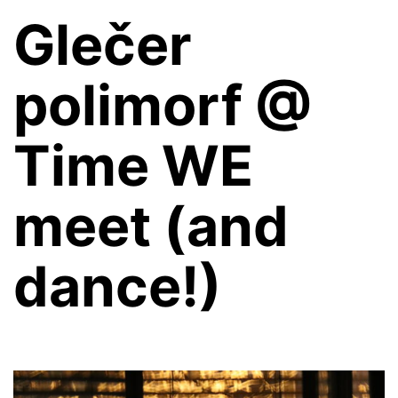
Glečer
polimorf @
Time WE
meet (and
dance!)